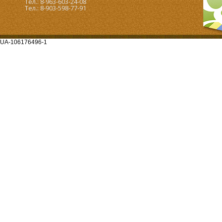
Тел.: 8-963-603-24-08
Тел.: 8-903-598-77-91
UA-106176496-1