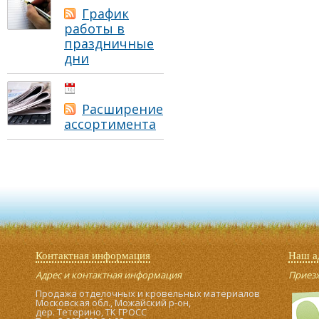
График
работы в
праздничные
дни
01.05.2021
Расширение
ассортимента
Контактная информация
Наш а
Адрес и контактная информация
Приезжа
Продажа отделочных и кровельных материалов
Московская обл., Можайский р-он,
дер. Тетерино, ТК ГРОСС