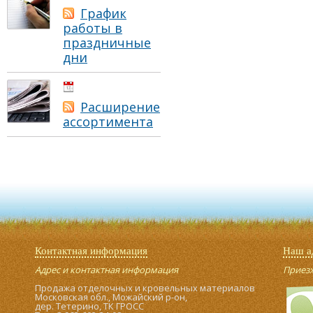
График
работы в
праздничные
дни
01.05.2021
Расширение
ассортимента
Контактная информация
Наш а
Адрес и контактная информация
Приезжа
Продажа отделочных и кровельных материалов
Московская обл., Можайский р-он,
дер. Тетерино, ТК ГРОСС