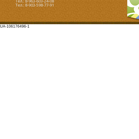
Тел.: 8-963-603-24-08
Тел.: 8-903-598-77-91
UA-106176496-1