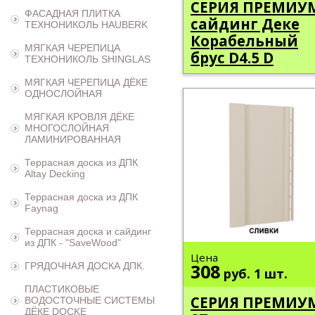
СЕРИЯ ПРЕМИУ
ФАСАДНАЯ ПЛИТКА
сайдинг Деке
ТЕХНОНИКОЛЬ HAUBERK
Корабельный
МЯГКАЯ ЧЕРЕПИЦА
брус D4.5 D
ТЕХНОНИКОЛЬ SHINGLAS
МЯГКАЯ ЧЕРЕПИЦА ДЁКЕ
ОДНОСЛОЙНАЯ
МЯГКАЯ КРОВЛЯ ДЁКЕ
МНОГОСЛОЙНАЯ
ЛАМИНИРОВАННАЯ
Террасная доска из ДПК
Altay Decking
Террасная доска из ДПК
Faynag
Террасная доска и сайдинг
из ДПК - "SaveWood"
Цена
308
ГРЯДОЧНАЯ ДОСКА ДПК.
руб.
1 шт.
ПЛАСТИКОВЫЕ
СЕРИЯ ПРЕМИУ
ВОДОСТОЧНЫЕ СИСТЕМЫ
ДЁКЕ DOCKE