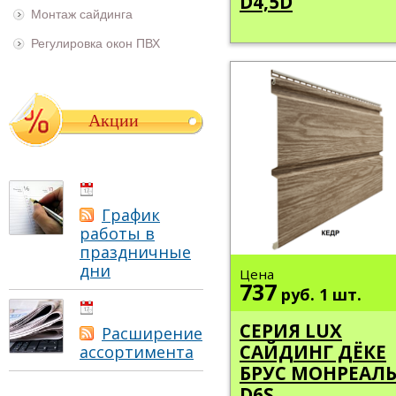
D4,5D
Монтаж сайдинга
Регулировка окон ПВХ
Акции
01.05.2021
График
работы в
праздничные
дни
Цена
737
руб.
1 шт.
01.05.2021
СЕРИЯ LUX
Расширение
САЙДИНГ ДЁКЕ
ассортимента
БРУС МОНРЕАЛ
D6S