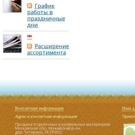
График
работы в
праздничные
дни
01.05.2021
Расширение
ассортимента
Контактная информация
Наш а
Адрес и контактная информация
Приезжа
Продажа отделочных и кровельных материалов
Московская обл., Можайский р-он,
дер. Тетерино, ТК ГРОСС