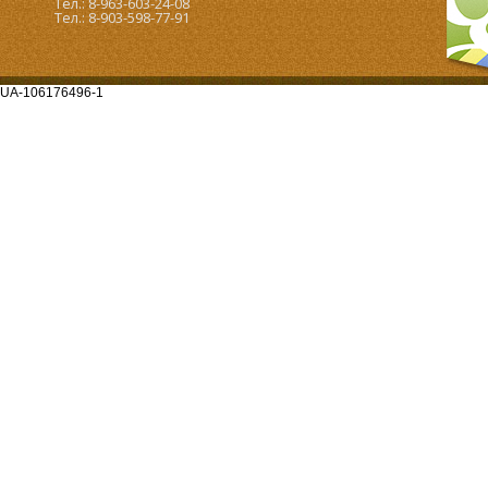
Тел.: 8-963-603-24-08
Тел.: 8-903-598-77-91
UA-106176496-1