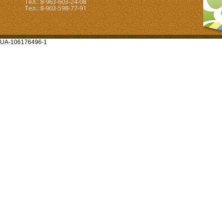
Тел.: 8-963-603-24-08
Тел.: 8-903-598-77-91
UA-106176496-1