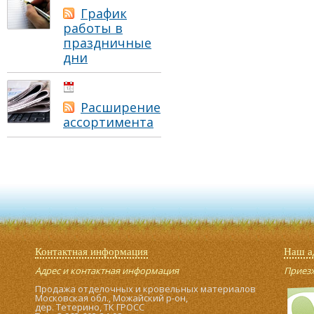
График
работы в
праздничные
дни
01.05.2021
Расширение
ассортимента
Контактная информация
Наш а
Адрес и контактная информация
Приезжа
Продажа отделочных и кровельных материалов
Московская обл., Можайский р-он,
дер. Тетерино, ТК ГРОСС