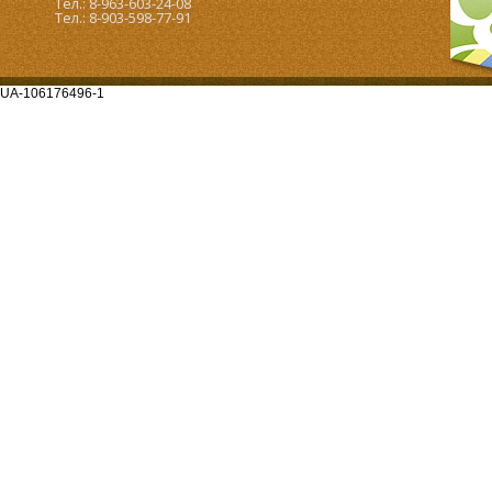
Тел.: 8-963-603-24-08
Тел.: 8-903-598-77-91
UA-106176496-1