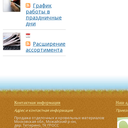
График
работы в
праздничные
дни
01.05.2021
Расширение
ассортимента
Контактная информация
Наш а
Адрес и контактная информация
Приезжа
Продажа отделочных и кровельных материалов
Московская обл., Можайский р-он,
дер. Тетерино, ТК ГРОСС