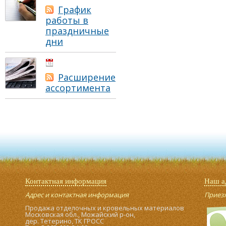
График
работы в
праздничные
дни
01.05.2021
Расширение
ассортимента
Контактная информация
Наш а
Адрес и контактная информация
Приезжа
Продажа отделочных и кровельных материалов
Московская обл., Можайский р-он,
дер. Тетерино, ТК ГРОСС