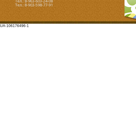
Тел.: 8-963-603-24-08
Тел.: 8-903-598-77-91
UA-106176496-1