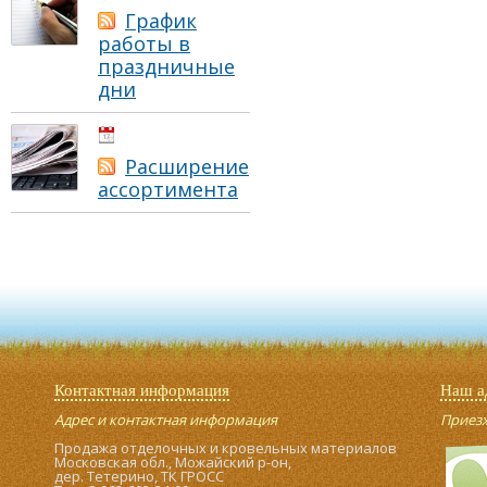
График
работы в
праздничные
дни
01.05.2021
Расширение
ассортимента
Контактная информация
Наш а
Адрес и контактная информация
Приезжа
Продажа отделочных и кровельных материалов
Московская обл., Можайский р-он,
дер. Тетерино, ТК ГРОСС