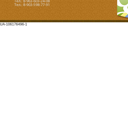
Тел.: 8-963-603-24-08
Тел.: 8-903-598-77-91
UA-106176496-1