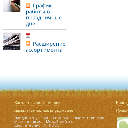
График
работы в
праздничные
дни
01.05.2021
Расширение
ассортимента
Контактная информация
Наш а
Адрес и контактная информация
Приезжа
Продажа отделочных и кровельных материалов
Московская обл., Можайский р-он,
дер. Тетерино, ТК ГРОСС