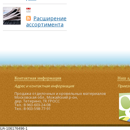
01.05.2021
Расширение
ассортимента
Контактная информация
Наш а
Адрес и контактная информация
Приезжа
Продажа отделочных и кровельных материалов
Московская обл., Можайский р-он,
дер. Тетерино, ТК ГРОСС
Тел.: 8-963-603-24-08
Тел.: 8-903-598-77-91
UA-106176496-1