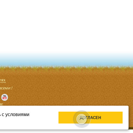
тях
всеми !
ие
 .
ь с условиями
СОГЛАСЕН