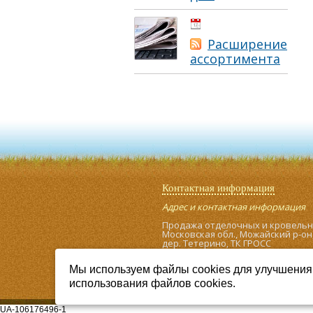
01.05.2021
Расширение
ассортимента
Контактная информация
Адрес и контактная информация
Продажа отделочных и кровель
Московская обл., Можайский р-он
дер. Тетерино, ТК ГРОСС
Тел.: 8-963-603-24-08
Тел.: 8-903-598-77-91
Мы используем файлы cookies для улучшения 
использования файлов cookies.
UA-106176496-1