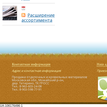
01.05.2021
Расширение
ассортимента
Контактная информация
Наш а
Адрес и контактная информация
Приезжа
Продажа отделочных и кровельных материалов
Московская обл., Можайский р-он,
дер. Тетерино, ТК ГРОСС
Тел.: 8-963-603-24-08
Тел.: 8-903-598-77-91
UA-106176496-1