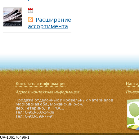
01.05.2021
Расширение
ассортимента
Контактная информация
Наш а
Адрес и контактная информация
Приезжа
Продажа отделочных и кровельных материалов
Московская обл., Можайский р-он,
дер. Тетерино, ТК ГРОСС
Тел.: 8-963-603-24-08
Тел.: 8-903-598-77-91
UA-106176496-1