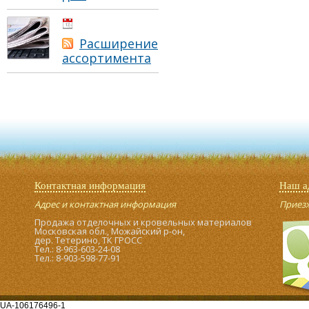
01.05.2021
Расширение
ассортимента
Контактная информация
Наш а
Адрес и контактная информация
Приезжа
Продажа отделочных и кровельных материалов
Московская обл., Можайский р-он,
дер. Тетерино, ТК ГРОСС
Тел.: 8-963-603-24-08
Тел.: 8-903-598-77-91
UA-106176496-1