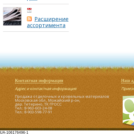
01.05.2021
Расширение
ассортимента
Контактная информация
Наш а
Адрес и контактная информация
Приезжа
Продажа отделочных и кровельных материалов
Московская обл., Можайский р-он,
дер. Тетерино, ТК ГРОСС
Тел.: 8-963-603-24-08
Тел.: 8-903-598-77-91
UA-106176496-1