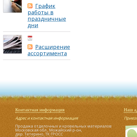
График
работы в
праздничные
дни
01.05.2021
Расширение
ассортимента
Контактная информация
Наш а
Адрес и контактная информация
Приезжа
Продажа отделочных и кровельных материалов
Московская обл., Можайский р-он,
дер. Тетерино, ТК ГРОСС