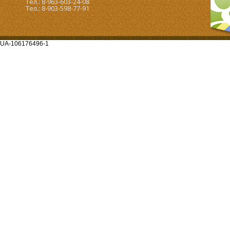
Тел.: 8-963-603-24-08
Тел.: 8-903-598-77-91
UA-106176496-1