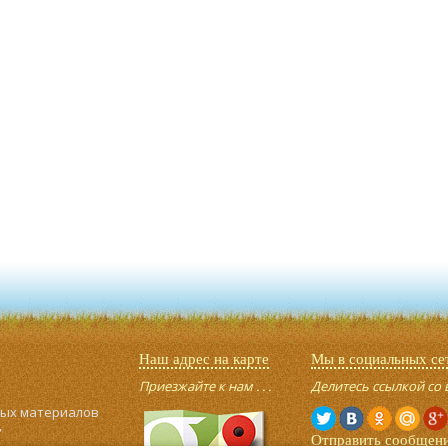
Наш адрес на карте
Мы в социальных се
Приезжайте к нам . . .
Делитесь ссылкой со 
ных материалов
,
Отправить сообщен