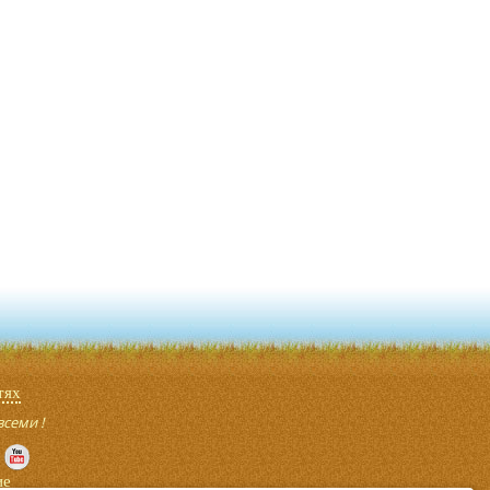
тях
всеми !
ие