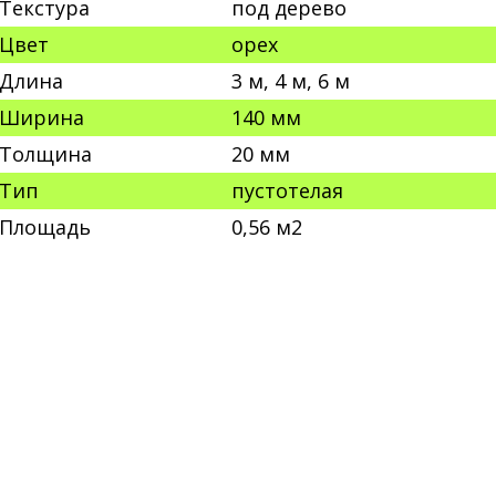
Текстура
под дерево
Цвет
орех
Длина
3 м, 4 м, 6 м
Ширина
140 мм
Толщина
20 мм
Тип
пустотелая
Площадь
0,56 м2