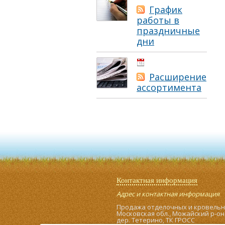
График
работы в
праздничные
дни
01.05.2021
Расширение
ассортимента
Контактная информация
Адрес и контактная информация
Продажа отделочных и кровель
Московская обл., Можайский р-он
дер. Тетерино, ТК ГРОСС