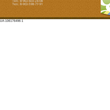
Тел.: 8-963-603-24-08
Тел.: 8-903-598-77-91
UA-106176496-1