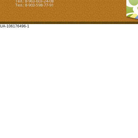
Тел.: 8-963-603-24-08
Тел.: 8-903-598-77-91
UA-106176496-1