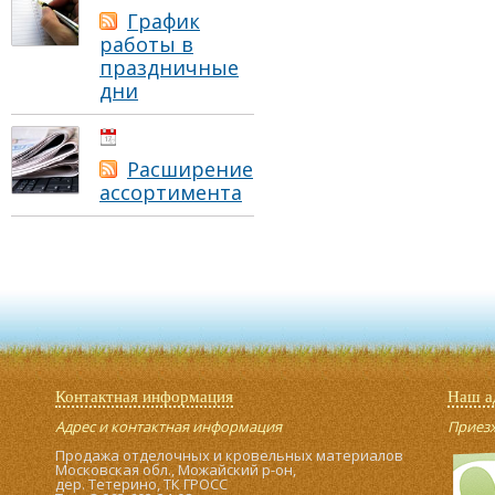
График
работы в
праздничные
дни
01.05.2021
Расширение
ассортимента
Контактная информация
Наш а
Адрес и контактная информация
Приезжа
Продажа отделочных и кровельных материалов
Московская обл., Можайский р-он,
дер. Тетерино, ТК ГРОСС