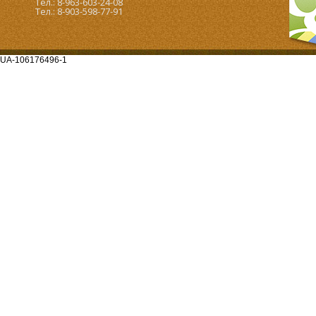
Тел.: 8-963-603-24-08
Тел.: 8-903-598-77-91
UA-106176496-1