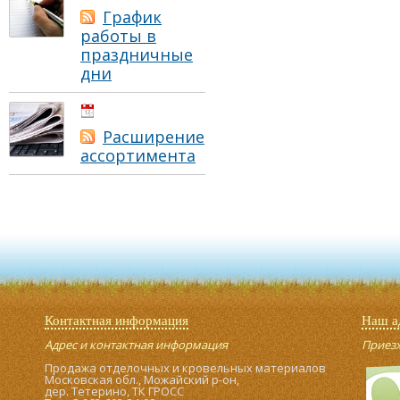
График
работы в
праздничные
дни
01.05.2021
Расширение
ассортимента
Контактная информация
Наш а
Адрес и контактная информация
Приезжа
Продажа отделочных и кровельных материалов
Московская обл., Можайский р-он,
дер. Тетерино, ТК ГРОСС