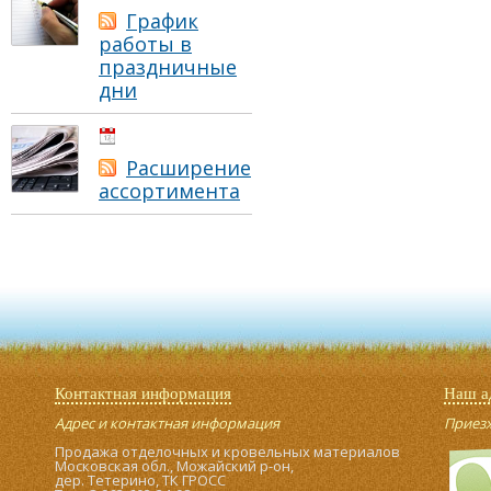
График
работы в
праздничные
дни
01.05.2021
Расширение
ассортимента
Контактная информация
Наш а
Адрес и контактная информация
Приезжа
Продажа отделочных и кровельных материалов
Московская обл., Можайский р-он,
дер. Тетерино, ТК ГРОСС