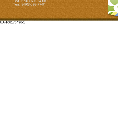
Тел.: 8-963-603-24-08
Тел.: 8-903-598-77-91
UA-106176496-1