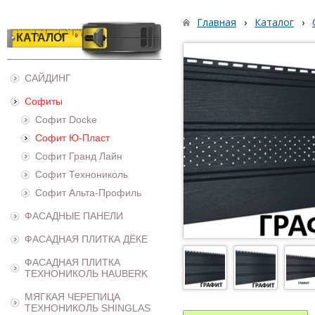
Главная
›
Каталог
›
КАТАЛОГ
САЙДИНГ
Софиты
Софит Docke
Софит Ю-Пласт
Софит Гранд Лайн
Софит Технониколь
Софит Альта-Профиль
ФАСАДНЫЕ ПАНЕЛИ
ФАСАДНАЯ ПЛИТКА ДЁКЕ
ФАСАДНАЯ ПЛИТКА
ТЕХНОНИКОЛЬ HAUBERK
МЯГКАЯ ЧЕРЕПИЦА
ТЕХНОНИКОЛЬ SHINGLAS