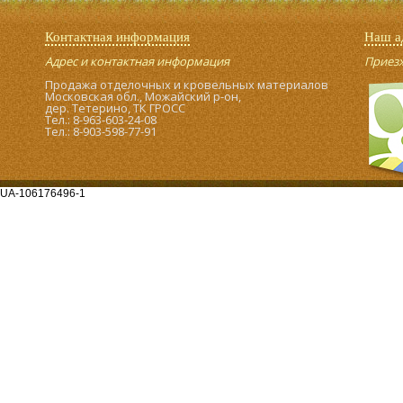
Контактная информация
Наш а
Адрес и контактная информация
Приезжа
Продажа отделочных и кровельных материалов
Московская обл., Можайский р-он,
дер. Тетерино, ТК ГРОСС
Тел.: 8-963-603-24-08
Тел.: 8-903-598-77-91
UA-106176496-1