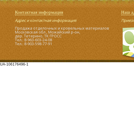
Контактная информация
Наш а
Адрес и контактная информация
Приезжа
Продажа отделочных и кровельных материалов
Московская обл., Можайский р-он,
дер. Тетерино, ТК ГРОСС
Тел.: 8-963-603-24-08
Тел.: 8-903-598-77-91
UA-106176496-1