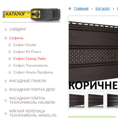
Главная
›
Каталог
›
КАТАЛОГ
САЙДИНГ
Софиты
Софит Docke
Софит Ю-Пласт
Софит Гранд Лайн
Софит Технониколь
Софит Альта-Профиль
ФАСАДНЫЕ ПАНЕЛИ
ФАСАДНАЯ ПЛИТКА ДЁКЕ
ФАСАДНАЯ ПЛИТКА
ТЕХНОНИКОЛЬ HAUBERK
МЯГКАЯ ЧЕРЕПИЦА
ТЕХНОНИКОЛЬ SHINGLAS