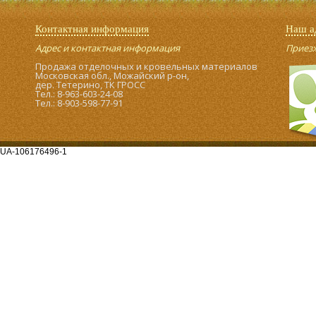
Контактная информация
Наш а
Адрес и контактная информация
Приезжа
Продажа отделочных и кровельных материалов
Московская обл., Можайский р-он,
дер. Тетерино, ТК ГРОСС
Тел.: 8-963-603-24-08
Тел.: 8-903-598-77-91
UA-106176496-1