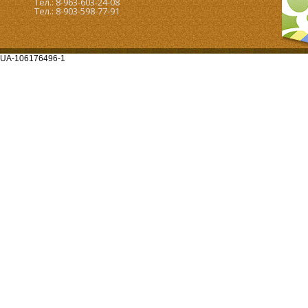
Тел.: 8-963-603-24-08
Тел.: 8-903-598-77-91
UA-106176496-1