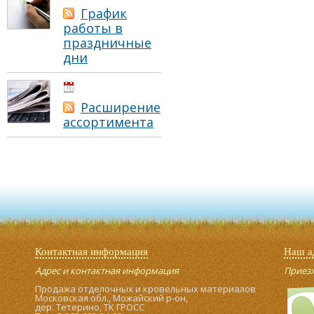
График
работы в
праздничные
дни
01.05.2021
Расширение
ассортимента
Контактная информация
Наш а
Адрес и контактная информация
Приезжа
Продажа отделочных и кровельных материалов
Московская обл., Можайский р-он,
дер. Тетерино, ТК ГРОСС