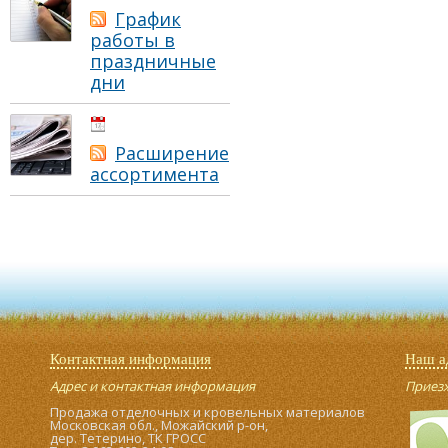
График
работы в
праздничные
дни
01.05.2021
Расширение
ассортимента
Контактная информация
Наш а
Адрес и контактная информация
Приезжа
Продажа отделочных и кровельных материалов
Московская обл., Можайский р-он,
дер. Тетерино, ТК ГРОСС