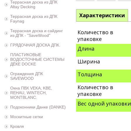
Террасная доска из ДПК
Altay Decking
Характеристики
Террасная доска из ДПК
Faynag
Террасная доска и сайдинг
Количество в
из ДПК - "SaveWood"
упаковке
ГРЯДОЧНАЯ ДОСКА ДПК.
Длина
ПЛАСТИКОВЫЕ
ВОДОСТОЧНЫЕ СИСТЕМЫ
Ширина
ДЁКЕ DOCKE
Толщина
Ограждения ДПК
SAVEWOOD
Количество в
Окна ПВХ VEKA, KBE,
упаковке
REHAU, WINTECH,
MONTBLANC.
Вес одной упаковки
Подоконники Данке (DANKE)
Москитные сетки
Кровля