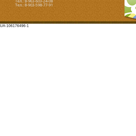
Тел.: 8-963-603-24-08
Тел.: 8-903-598-77-91
UA-106176496-1