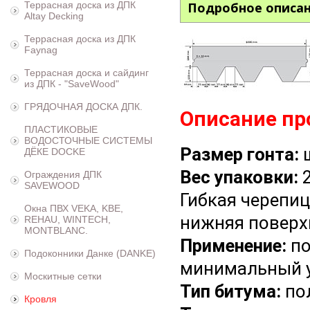
Террасная доска из ДПК
Подробное описа
Altay Decking
Террасная доска из ДПК
Faynag
Террасная доска и сайдинг
из ДПК - "SaveWood"
ГРЯДОЧНАЯ ДОСКА ДПК.
Описание пр
ПЛАСТИКОВЫЕ
ВОДОСТОЧНЫЕ СИСТЕМЫ
Размер гонта:
ш
ДЁКЕ DOCKE
Вес упаковки:
2
Ограждения ДПК
SAVEWOOD
Гибкая черепи
Окна ПВХ VEKA, KBE,
нижняя поверх
REHAU, WINTECH,
MONTBLANC.
Применение:
по
Подоконники Данке (DANKE)
минимальный укл
Москитные сетки
Тип битума:
по
Кровля