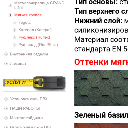
Тип основы:
ст
Металлочерепица GRAND
LINE
Тип верхнего с
Мягкая кровля
Нижний слой:
м
Tegola
силиконизиров
Катепал (Katepal)
Руфлекс (Ruflex)
Материал соот
Руфшилд (RoofShild)
стандарта EN 5
Внутренняя отделка
Оттенки мяг
Ламинат
УСЛУГИ
Установка окон ПВХ
НАШИ РАБОТЫ
Зеленый бази
Монтаж сайдинга
Регулировка окон ПВХ