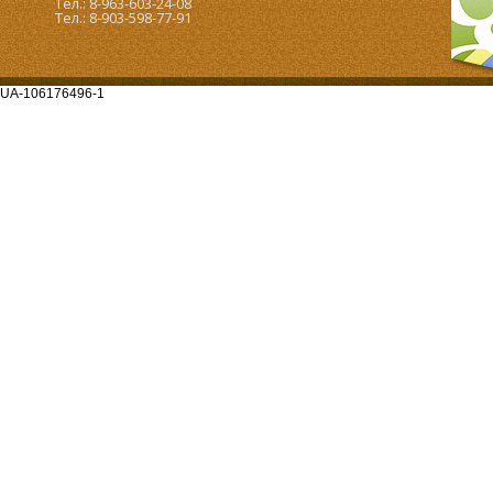
Тел.: 8-963-603-24-08
Тел.: 8-903-598-77-91
UA-106176496-1