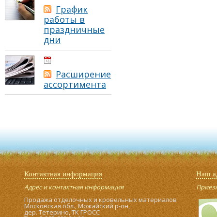
График
работы в
праздничные
дни
01.05.2021
Расширение
ассортимента
Контактная информация
Наш а
Адрес и контактная информация
Приезжа
Продажа отделочных и кровельных материалов
Московская обл., Можайский р-он,
дер. Тетерино, ТК ГРОСС