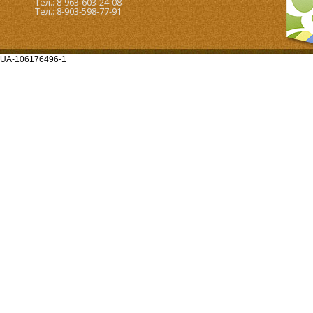
Тел.: 8-963-603-24-08
Тел.: 8-903-598-77-91
UA-106176496-1