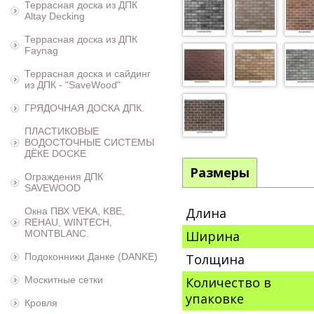
Террасная доска из ДПК
Altay Decking
Террасная доска из ДПК
Faynag
Террасная доска и сайдинг
из ДПК - "SaveWood"
ГРЯДОЧНАЯ ДОСКА ДПК.
ПЛАСТИКОВЫЕ
ВОДОСТОЧНЫЕ СИСТЕМЫ
ДЁКЕ DOCKE
Размеры
Ограждения ДПК
SAVEWOOD
Длина
Окна ПВХ VEKA, KBE,
REHAU, WINTECH,
MONTBLANC.
Ширина
Подоконники Данке (DANKE)
Толщина
Москитные сетки
Количество в
упаковке
Кровля