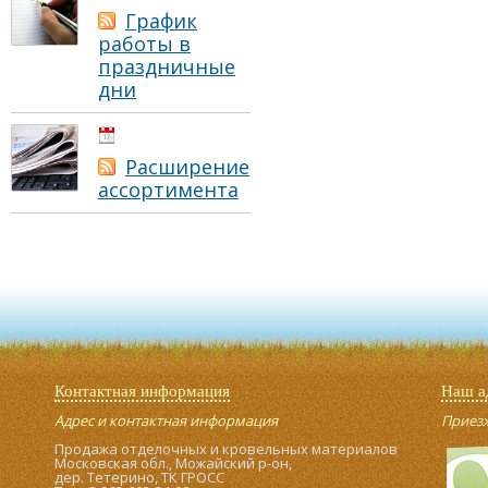
График
работы в
праздничные
дни
01.05.2021
Расширение
ассортимента
Контактная информация
Наш а
Адрес и контактная информация
Приезжа
Продажа отделочных и кровельных материалов
Московская обл., Можайский р-он,
дер. Тетерино, ТК ГРОСС